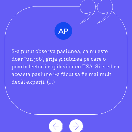
AP
S-a putut observa pasiunea, ca nu este
doar "un job", grija și iubirea pe care o
poarta lectorii copilașilor cu TSA. Și cred ca
aceasta pasiune i-a făcut sa fie mai mult
decât experți.
O foarte buna pregătire
evidențiată în cunoștințe, experiență
practica și evidenta formare continua (pe
care au menționat-o ca fiind un factor
crucial în aceasta meserie). Felicitari!