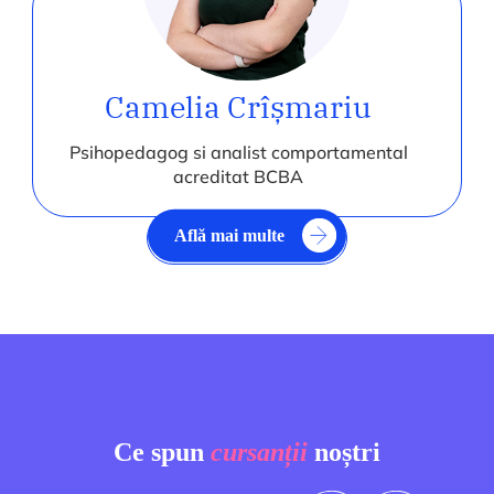
Camelia Crîșmariu
Psihopedagog si analist comportamental
acreditat BCBA
Află mai multe
Ce spun
cursanții
noștri