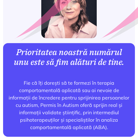
Prioritatea noastră numărul
unu este să fim alături de tine.
Fie că îți dorești să te formezi în terapia
comportamentală aplicată sau ai nevoie de
informații de încredere pentru sprijinirea persoanelor
cu autism, Permis în Autism oferă sprijin real și
informații validate științific, prin intermediul
psihoterapeuților și specialiștilor în analiza
comportamentală aplicată (ABA).